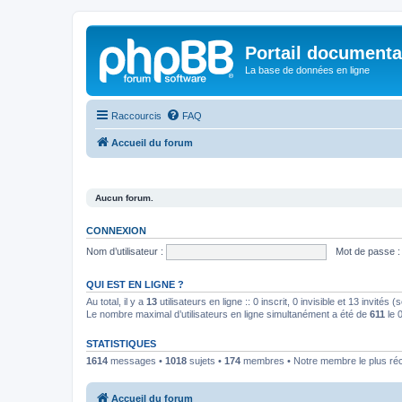
Portail documenta
La base de données en ligne
Raccourcis
FAQ
Accueil du forum
Aucun forum.
CONNEXION
Nom d’utilisateur :
Mot de passe :
QUI EST EN LIGNE ?
Au total, il y a
13
utilisateurs en ligne :: 0 inscrit, 0 invisible et 13 invités
Le nombre maximal d’utilisateurs en ligne simultanément a été de
611
le 
STATISTIQUES
1614
messages •
1018
sujets •
174
membres • Notre membre le plus ré
Accueil du forum