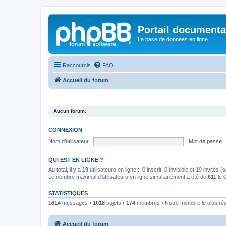
Portail documenta
La base de données en ligne
Raccourcis
FAQ
Accueil du forum
Aucun forum.
CONNEXION
Nom d’utilisateur :
Mot de passe :
QUI EST EN LIGNE ?
Au total, il y a
19
utilisateurs en ligne :: 0 inscrit, 0 invisible et 19 invités
Le nombre maximal d’utilisateurs en ligne simultanément a été de
611
le 
STATISTIQUES
1614
messages •
1018
sujets •
174
membres • Notre membre le plus ré
Accueil du forum