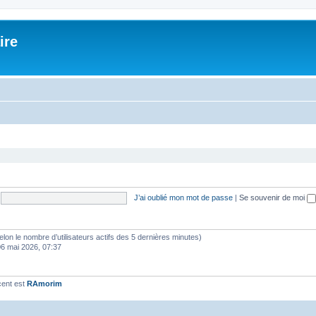
ire
J’ai oublié mon mot de passe
|
Se souvenir de moi
 (selon le nombre d’utilisateurs actifs des 5 dernières minutes)
06 mai 2026, 07:37
cent est
RAmorim