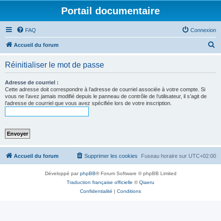
Portail documentaire
FAQ
Connexion
R
Accueil du forum
e
Réinitialiser le mot de passe
c
h
Adresse de courriel :
Cette adresse doit correspondre à l’adresse de courriel associée à votre compte. Si
e
vous ne l’avez jamais modifié depuis le panneau de contrôle de l’utilisateur, il s’agit de
l’adresse de courriel que vous avez spécifiée lors de votre inscription.
r
c
h
e
r
Accueil du forum
Supprimer les cookies
Fuseau horaire sur
UTC+02:00
Développé par
phpBB
® Forum Software © phpBB Limited
Traduction française officielle
©
Qiaeru
Confidentialité
|
Conditions