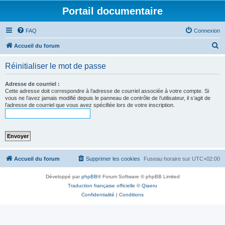
Portail documentaire
FAQ
Connexion
R
Accueil du forum
e
Réinitialiser le mot de passe
c
h
Adresse de courriel :
Cette adresse doit correspondre à l’adresse de courriel associée à votre compte. Si
e
vous ne l’avez jamais modifié depuis le panneau de contrôle de l’utilisateur, il s’agit de
l’adresse de courriel que vous avez spécifiée lors de votre inscription.
r
c
h
e
r
Accueil du forum
Supprimer les cookies
Fuseau horaire sur
UTC+02:00
Développé par
phpBB
® Forum Software © phpBB Limited
Traduction française officielle
©
Qiaeru
Confidentialité
|
Conditions