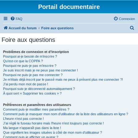
Portail documentaire
FAQ
Connexion
R
Accueil du forum
Foire aux questions
e
Foire aux questions
c
h
Problèmes de connexion et d’inscription
Pourquoi ai-je besoin de m’inscrire ?
e
Qu’est-ce que la COPPA ?
r
Pourquoi ne puis-je pas m’inscrire ?
Je suis inscrit mais je ne peux pas me connecter !
c
Pourquoi ne puis-je pas me connecter ?
Je m’étais déjà inscrit par le passé mais ne peux à présent plus me connecter ?!
h
J’ai perdu mon mot de passe !
e
Pourquoi suis-je déconnecté automatiquement ?
À quoi sert « Supprimer les cookies » ?
r
Préférences et paramètres des utilisateurs
Comment puis-je modifier mes paramètres ?
Comment puis-je masquer mon nom d’utilisateur de la liste des utilisateurs en ligne ?
L’heure n’est pas correcte !
J’ai réglé le fuseau horaire mais l’heure n’est toujours pas correcte !
Ma langue n’apparaît pas dans la liste !
Que signifient les images situées à côté de mon nom d’utilisateur ?
Comment puis-je afficher un avatar ?