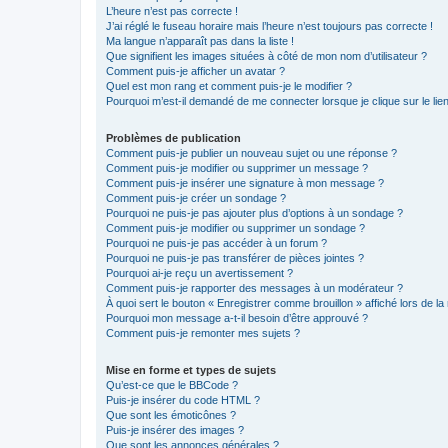
L’heure n’est pas correcte !
J’ai réglé le fuseau horaire mais l’heure n’est toujours pas correcte !
Ma langue n’apparaît pas dans la liste !
Que signifient les images situées à côté de mon nom d’utilisateur ?
Comment puis-je afficher un avatar ?
Quel est mon rang et comment puis-je le modifier ?
Pourquoi m’est-il demandé de me connecter lorsque je clique sur le lien 
Problèmes de publication
Comment puis-je publier un nouveau sujet ou une réponse ?
Comment puis-je modifier ou supprimer un message ?
Comment puis-je insérer une signature à mon message ?
Comment puis-je créer un sondage ?
Pourquoi ne puis-je pas ajouter plus d’options à un sondage ?
Comment puis-je modifier ou supprimer un sondage ?
Pourquoi ne puis-je pas accéder à un forum ?
Pourquoi ne puis-je pas transférer de pièces jointes ?
Pourquoi ai-je reçu un avertissement ?
Comment puis-je rapporter des messages à un modérateur ?
À quoi sert le bouton « Enregistrer comme brouillon » affiché lors de la 
Pourquoi mon message a-t-il besoin d’être approuvé ?
Comment puis-je remonter mes sujets ?
Mise en forme et types de sujets
Qu’est-ce que le BBCode ?
Puis-je insérer du code HTML ?
Que sont les émoticônes ?
Puis-je insérer des images ?
Que sont les annonces générales ?