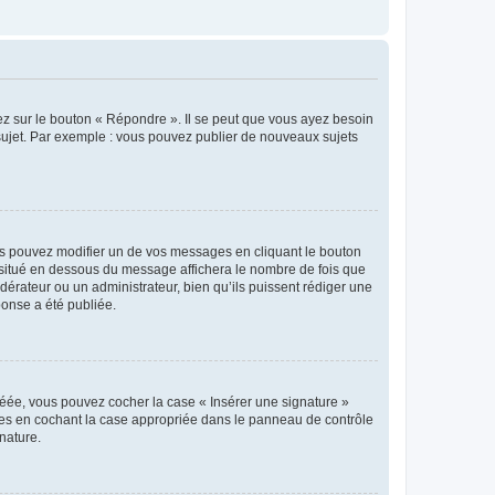
ez sur le bouton « Répondre ». Il se peut que vous ayez besoin
 sujet. Par exemple : vous pouvez publier de nouveaux sujets
s pouvez modifier un de vos messages en cliquant le bouton
e situé en dessous du message affichera le nombre de fois que
modérateur ou un administrateur, bien qu’ils puissent rédiger une
ponse a été publiée.
réée, vous pouvez cocher la case « Insérer une signature »
ages en cochant la case appropriée dans le panneau de contrôle
gnature.