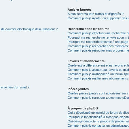
Amis et ignorés
À quoi sert ma liste d’amis et d’ignorés ?
Comment puis-je ajouter ou supprimer des uti
Recherche dans les forums
de courrier électronique d’un utilisateur ?
Comment puis-je effectuer une recherche d
Pourquoi ma recherche ne renvoie aucun ré
Pourquoi ma recherche renvoie à une page 
Comment puis-je rechercher des membres 
Comment puis-je retrouver mes propres me
Favoris et abonnements
Quelle est la différence entre les favoris e
Comment puis-je ajouter aux favoris ou m’ab
Comment puis-je m’abonner à un forum spéc
Comment puis-je résilier mes abonnements
rédaction d’un sujet ?
Pièces jointes
Quelles pièces jointes sont autorisées sur 
Comment puis-je retrouver toutes mes pièce
À propos de phpBB
Qui a développé ce logiciel de forum de dis
Pourquoi la fonctionnalité X n’est pas dispon
Qui dois-je contacter à propos de problèmes
Comment puis-je contacter un administrateu