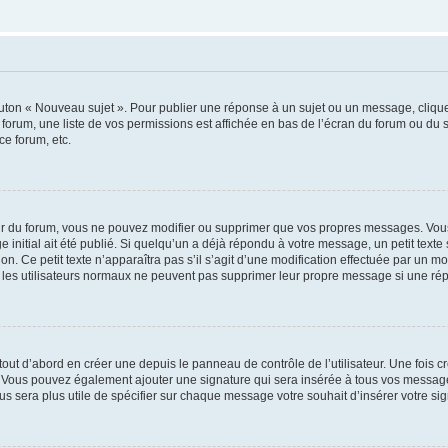
outon « Nouveau sujet ». Pour publier une réponse à un sujet ou un message, cliqu
 forum, une liste de vos permissions est affichée en bas de l’écran du forum ou du
ce forum, etc.
r du forum, vous ne pouvez modifier ou supprimer que vos propres messages. Vou
 initial ait été publié. Si quelqu’un a déjà répondu à votre message, un petit text
ion. Ce petit texte n’apparaîtra pas s’il s’agit d’une modification effectuée par un 
ue les utilisateurs normaux ne peuvent pas supprimer leur propre message si une ré
ut d’abord en créer une depuis le panneau de contrôle de l’utilisateur. Une fois c
ure. Vous pouvez également ajouter une signature qui sera insérée à tous vos mess
 vous sera plus utile de spécifier sur chaque message votre souhait d’insérer votre si