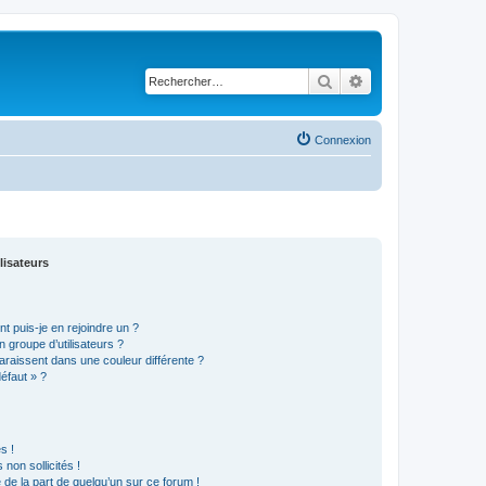
Rechercher
Recherche avancé
Connexion
lisateurs
t puis-je en rejoindre un ?
 groupe d’utilisateurs ?
araissent dans une couleur différente ?
défaut » ?
s !
non sollicités !
e de la part de quelqu’un sur ce forum !