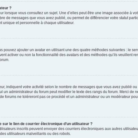
ateur ?
ur lorsque vous consultez un sujet. Une d’elles peut être une image associée à vo
mbre de messages que vous avez publié, ou permet de différencier votre statut parti
 unique et personnelle à chaque utilisateur.
ous pouvez ajouter un avatar en utilisant une des quatre méthodes suivantes : le serv
ent activer ou non la fonctionnalité des avatars et des méthodes qu’ils veuillent ren
forum.
ur, indiquent votre activité selon le nombre de messages que vous avez publié ou id
eul un administrateur du forum peut modifier le texte des rangs du forum. Merci de 
de forums ne toléreront pas ce procédé et un administrateur ou un modérateur pou
ur le lien de courrier électronique d’un utilisateur ?
s utilisateurs inscrits peuvent envoyer des courriers électroniques aux autres utili
es utilisateurs malveillants ou des robots.