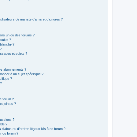
lisateurs de ma liste d’amis et d’ignorés ?
ans un ou des forums ?
sultat ?
blanche ?!
?
ssages et sujets ?
t les abonnements ?
onner à un sujet spécifique ?
ifique ?
 ?
ce forum ?
s jointes ?
cussions ?
ible ?
 d’abus ou d’ordres légaux liés à ce forum ?
r du forum ?