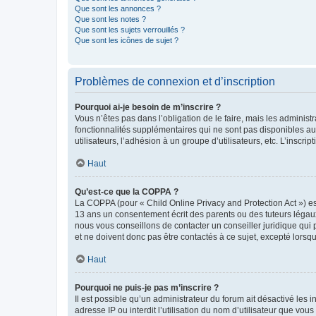
Que sont les annonces ?
Que sont les notes ?
Que sont les sujets verrouillés ?
Que sont les icônes de sujet ?
Problèmes de connexion et d’inscription
Pourquoi ai-je besoin de m’inscrire ?
Vous n’êtes pas dans l’obligation de le faire, mais les adminis
fonctionnalités supplémentaires qui ne sont pas disponibles aux 
utilisateurs, l’adhésion à un groupe d’utilisateurs, etc. L’insc
Haut
Qu’est-ce que la COPPA ?
La COPPA (pour « Child Online Privacy and Protection Act ») es
13 ans un consentement écrit des parents ou des tuteurs légaux
nous vous conseillons de contacter un conseiller juridique qui
et ne doivent donc pas être contactés à ce sujet, excepté lorsq
Haut
Pourquoi ne puis-je pas m’inscrire ?
Il est possible qu’un administrateur du forum ait désactivé les 
adresse IP ou interdit l’utilisation du nom d’utilisateur que vou