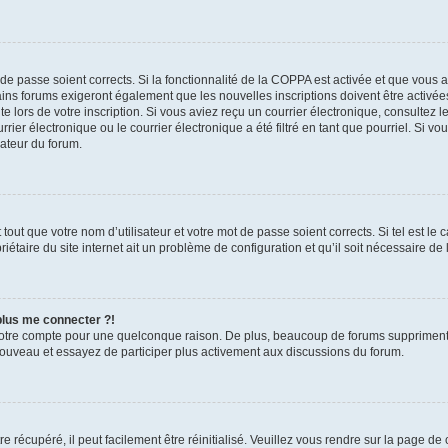
t de passe soient corrects. Si la fonctionnalité de la COPPA est activée et que vous 
ains forums exigeront également que les nouvelles inscriptions doivent être activée
te lors de votre inscription. Si vous aviez reçu un courrier électronique, consultez l
r électronique ou le courrier électronique a été filtré en tant que pourriel. Si vo
rateur du forum.
out que votre nom d’utilisateur et votre mot de passe soient corrects. Si tel est le
iétaire du site internet ait un problème de configuration et qu’il soit nécessaire de l
 plus me connecter ?!
votre compte pour une quelconque raison. De plus, beaucoup de forums suppriment pér
 nouveau et essayez de participer plus activement aux discussions du forum.
 récupéré, il peut facilement être réinitialisé. Veuillez vous rendre sur la page de