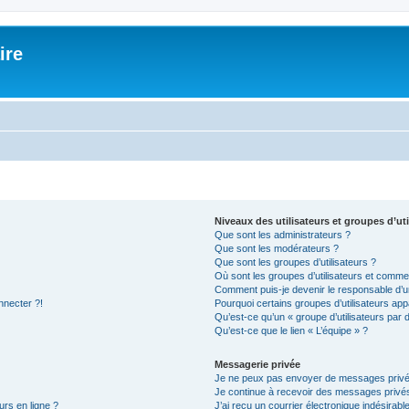
ire
Niveaux des utilisateurs et groupes d’uti
Que sont les administrateurs ?
Que sont les modérateurs ?
Que sont les groupes d’utilisateurs ?
Où sont les groupes d’utilisateurs et commen
Comment puis-je devenir le responsable d’un
nnecter ?!
Pourquoi certains groupes d’utilisateurs app
Qu’est-ce qu’un « groupe d’utilisateurs par 
Qu’est-ce que le lien « L’équipe » ?
Messagerie privée
Je ne peux pas envoyer de messages privé
Je continue à recevoir des messages privés 
urs en ligne ?
J’ai reçu un courrier électronique indésirabl